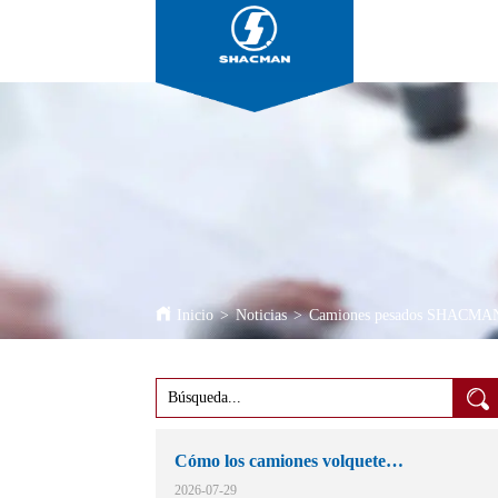
Inicio
>
Noticias
>
Camiones pesados SHACMAN en
Cómo los camiones volquete
SHACMAN F3000 se ganaron su lugar
2026-07-29