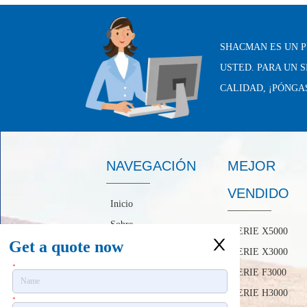
SHACMAN ES UN P
USTED. PARA UN 
CALIDAD, ¡PÓNGA
NAVEGACIÓN
MEJOR
VENDIDO
Inicio
Sobre
SERIE X5000
Get a quote now
productos
SERIE X3000
Noticias
*
SERIE F3000
Contáctenos
SERIE H3000
*